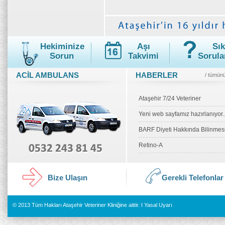
Hekiminize
Aşı
Sık
Sorun
Takvimi
Sorula
ACİL AMBULANS
HABERLER
/ tümün
Ataşehir 7/24 Veteriner
Yeni web sayfamız hazırlanıyor..
BARF Diyeti Hakkında Bilinmesi.
Retino-A
Bize Ulaşın
Gerekli Telefonlar
© 2013 Tüm Hakları Ataşehir Veteriner Kliniğine aittir. I
Yasal Uyarı