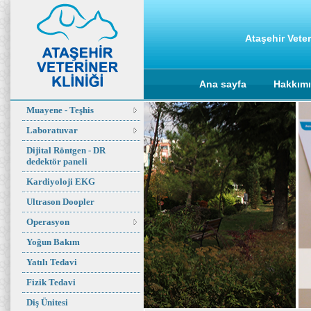
Ataşehir Veter
Ana sayfa
Hakkım
Muayene - Teşhis
Laboratuvar
Dijital Röntgen - DR
dedektör paneli
Kardiyoloji EKG
Ultrason Doopler
Operasyon
Yoğun Bakım
Yatılı Tedavi
Fizik Tedavi
Diş Ünitesi