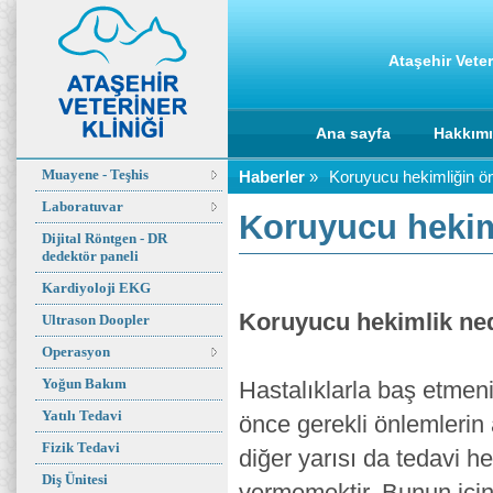
Ataşehir Veter
Ana sayfa
Hakkım
Muayene - Teşhis
Haberler
»
Koruyucu hekimliğin ö
Laboratuvar
Koruyucu hekim
Dijital Röntgen - DR
dedektör paneli
Kardiyoloji EKG
Koruyucu hekimlik ne
Ultrason Doopler
Operasyon
Yoğun Bakım
Hastalıklarla baş etmen
Yatılı Tedavi
önce gerekli önlemlerin 
Fizik Tedavi
diğer yarısı da tedavi he
Diş Ünitesi
vermemektir. Bunun için 